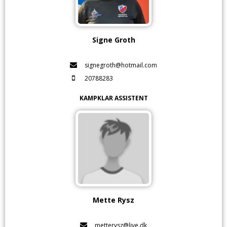
Signe Groth
signegroth@hotmail.com
20788283
KAMPKLAR ASSISTENT
Mette Rysz
metterysz@live.dk