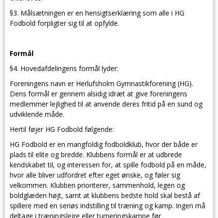
§3. Målsætningen er en hensigtserklæring som alle i HG
Fodbold forpligter sig til at opfylde.
Formål
§4. Hovedafdelingens formål lyder:
Foreningens navn er Herlufsholm Gymnastikforening (HG).
Dens formål er gennem alsidig idræt at give foreningens
medlemmer lejlighed til at anvende deres fritid på en sund og
udviklende måde.
Hertil føjer HG Fodbold følgende:
HG Fodbold er en mangfoldig fodboldklub, hvor der både er
plads til elite og bredde. Klubbens formål er at udbrede
kendskabet til, og interessen for, at spille fodbold på en måde,
hvor alle bliver udfordret efter eget ønske, og føler sig
velkommen. Klubben prioriterer, sammenhold, legen og
boldglæden højt, samt at klubbens bedste hold skal bestå af
spillere med en seriøs indstilling til træning og kamp. Ingen må
deltage i træningslejre eller turneringskampe før