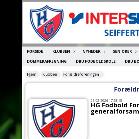
FORSIDE
KLUBBEN
NYHEDER
SENIORER
DOMMERAFREGNING
DBU FODBOLDSKOLE
DBU B
Hjem
Klubben
Forældreforeningen
Foræld
05-02-2026 17:28:15
HG Fodbold Fo
generalforsaml