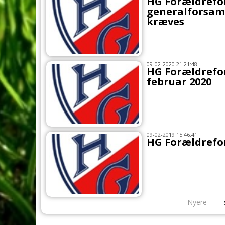
HG Forældrefor
generalforsaml
kræves
09-02-2020 21:21:48
HG Forældrefor
februar 2020
09-02-2019 15:46:41
HG Forældrefo
Nyere