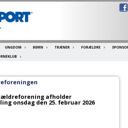
UNGDOM
BØRN
TRÆNER
FORÆLDRE
SPONSO
ØRNEKLUB
reforeningen
rældreforening afholder
ing onsdag den 25. februar 2026