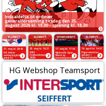
Indkaldelse til ordinær
generalforsamling tirsdag den 25.
august 2026 kl. 19.00 - spisning kl. 18.30
KLUBNYT
KLUBNYT
SPONSORNYT
KLUBNYT
23. maj kl. 16:21
19. april kl. 14:57
27. maj kl. 20:43
17. maj kl. 17:44
DBU
Pigeraketten
HG bliver
Nykredit Spar
Fodboldskole
lander i
samarbejdsklub
Nord ny
2026
Herlufsholm
med FC
hovedsponsor
København
for HG Fodbold