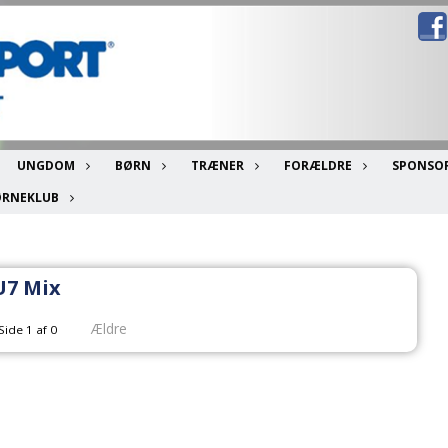
UNGDOM
BØRN
TRÆNER
FORÆLDRE
SPONSO
ØRNEKLUB
U7 Mix
Ældre
Side 1 af 0