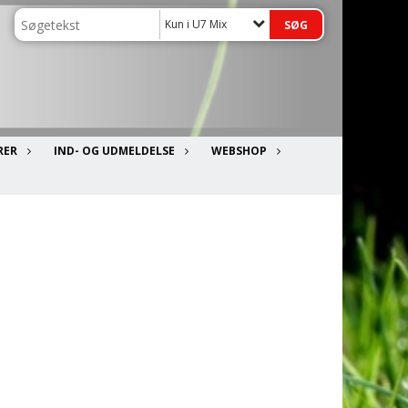
Kun i U7 Mix
RER
IND- OG UDMELDELSE
WEBSHOP