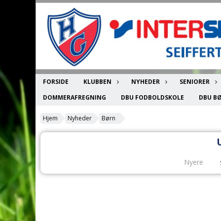
FORSIDE
KLUBBEN
NYHEDER
SENIORER
DOMMERAFREGNING
DBU FODBOLDSKOLE
DBU B
Hjem
Nyheder
Børn
Nyere