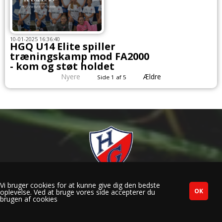
10-01-2025 16:36:40
HGQ U14 Elite spiller
træningskamp mod FA2000
- kom og støt holdet
Nyere
Ældre
Side 1 af 5
HG Fodbold | Herlufsholm Allé 233 C | DK-4700 Næstved | CVR
Vi bruger cookies for at kunne give dig den bedste
33685963 |
mail@hgfodbold.dk
|
oplevelse. Ved at bruge vores side accepterer du
brugen af cookies
Webmaster Henning Olsen: webmaster@hgfodbold.dk