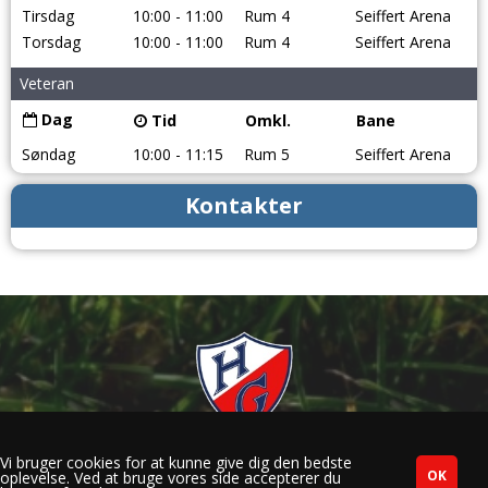
Tirsdag
10:00 - 11:00
Rum 4
Seiffert Arena
Torsdag
10:00 - 11:00
Rum 4
Seiffert Arena
Veteran
Dag
Tid
Omkl.
Bane
Søndag
10:00 - 11:15
Rum 5
Seiffert Arena
Kontakter
HG Fodbold | Herlufsholm Allé 233 C | DK-4700 Næstved | CVR
Vi bruger cookies for at kunne give dig den bedste
33685963 |
mail@hgfodbold.dk
|
oplevelse. Ved at bruge vores side accepterer du