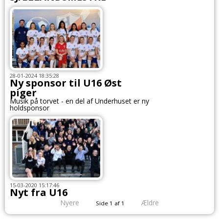
28-01-2024 18:35:28
Ny sponsor til U16 Øst
piger
Musik på torvet - en del af Underhuset er ny
holdsponsor
15-03-2020 15:17:46
Nyt fra U16
Nyere
Ældre
Side 1 af 1