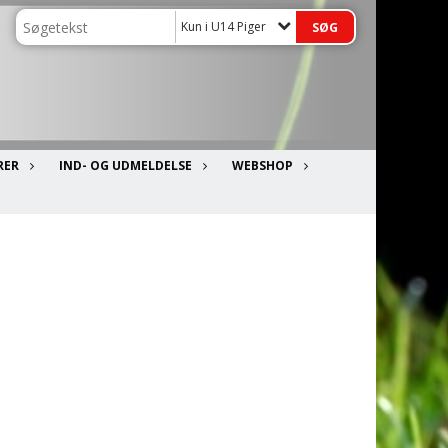
Kun i U14 Piger
RER
IND- OG UDMELDELSE
WEBSHOP