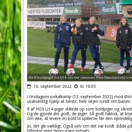
De 8 boldpiger fra U14 ses her sammen med Næstved HG's ma
16. september 2022
kl. 16:05
I tirsdagens pokalkamp (13. september 2022) mod Øst
uvæsentlig hjælp at hente, hele vejen rundt om banen.
8 af HG’s U14-piger stillede op som boldpiger og sikred
Og de gjorde det godt, de piger. Så godt faktisk, at 
om ikke, at levere en bold til spillerne før den oprindelig
Jo, det gik vældigt. Også selv om det var koldt. Både p
tilfredse med deres egen indsats.