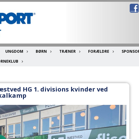
UNGDOM
BØRN
TRÆNER
FORÆLDRE
SPONSO
ØRNEKLUB
stved HG 1. divisions kvinder ved
kalkamp