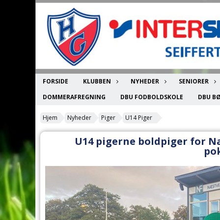
FORSIDE
KLUBBEN
NYHEDER
SENIORER
DOMMERAFREGNING
DBU FODBOLDSKOLE
DBU B
Hjem
Nyheder
Piger
U14 Piger
U14 pigerne boldpiger for Næ
po