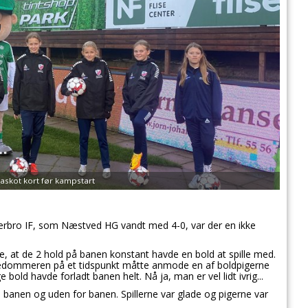
skot kort før kampstart
erbro IF, som Næstved HG vandt med 4-0, var der en ikke
e, at de 2 hold på banen konstant havde en bold at spille med.
linjedommeren på et tidspunkt måtte anmode en af boldpigerne
e bold havde forladt banen helt. Nå ja, man er vel lidt ivrig...
å banen og uden for banen. Spillerne var glade og pigerne var